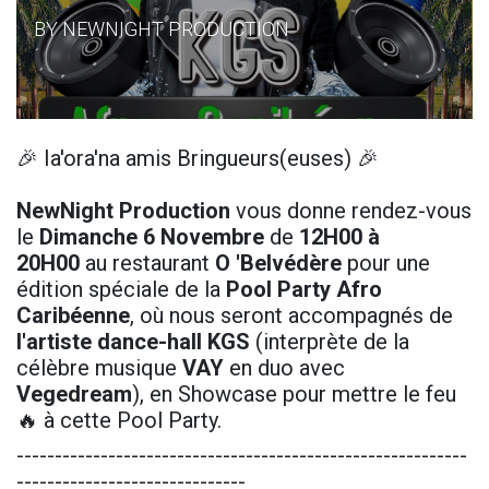
BY NEWNIGHT PRODUCTION
🎉 Ia'ora'na amis Bringueurs(euses) 🎉
NewNight Production
vous donne rendez-vous
le
Dimanche 6 Novembre
de
12H00 à
20H00
au restaurant
O 'Belvédère
pour une
édition spéciale de la
Pool Party Afro
Caribéenne
, où nous seront accompagnés de
l'artiste dance-hall KGS
(interprète de la
célèbre musique
VAY
en duo avec
Vegedream
), en Showcase pour mettre le feu
🔥 à cette Pool Party.
---------------------------------------------
--------------
------------------------------