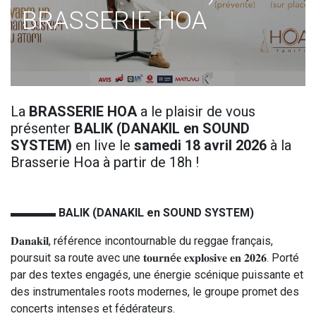
BRASSERIE HOA
La
BRASSERIE HOA
a le plaisir de vous
présenter
BALIK (DANAKIL en SOUND
SYSTEM)
en live le
samedi 18 avril 2026
à la
Brasserie Hoa à partir de 18h !
▬▬▬▬
BALIK (DANAKIL en SOUND SYSTEM)
𝐃𝐚𝐧𝐚𝐤𝐢𝐥, référence incontournable du reggae français,
poursuit sa route avec une 𝐭𝐨𝐮𝐫𝐧é𝐞 𝐞𝐱𝐩𝐥𝐨𝐬𝐢𝐯𝐞 𝐞𝐧 𝟐𝟎𝟐𝟔. Porté
par des textes engagés, une énergie scénique puissante et
des instrumentales roots modernes, le groupe promet des
concerts intenses et fédérateurs.