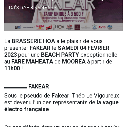
DJ'S RAF & VANBASS
La
BRASSERIE HOA
a le plaisir de vous
présenter
FAKEAR
le
SAMEDI 04 FEVRIER
2023
pour une
BEACH PARTY
exceptionnelle
au
FARE MAHEATA
de
MOOREA
à partir de
11h00
!
▬▬▬▬
FAKEAR
Sous le pseudo de
Fakear
, Théo Le Vigoureux
est devenu l’un des représentants de
la vague
électro française
!