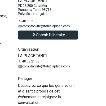
LA PLAGE TAHITI
PK 13,200 Cote Mer
Punaauia Tahiti 98718
Polynésie française
amme,
40 58 21 08
comptabilite@tahitilaplage.com
Obtenir l'itinéraire
s
Organisateur
LA PLAGE TAHITI
40 58 21 08
comptabilite@tahitilaplage.com
Partager
Découvrez ce que les gens voient
et disent à propos de cet
événement et rejoignez la
conversation.