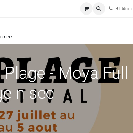
+1 555-
 n see
a Plage - Moya Full
e n see