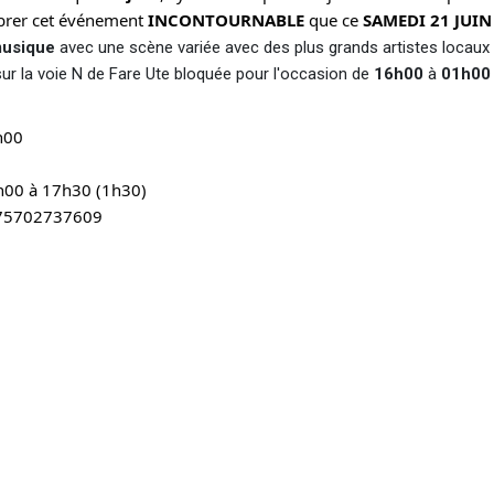
ébrer cet événement
INCONTOURNABLE
que ce
SAMEDI 21 JUIN
musique
avec une scène variée avec des plus grands artistes locaux
sur la voie N de Fare Ute bloquée pour l'occasion de
16h00
à
01h0
6h00
e 16h00 à 17h30 (1h30)
575702737609