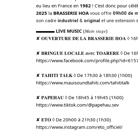
eu lieu en France en
1982
! C'est donc pour cél
2025
la
BRASSERIE HOA
vous offre
09h00 de 
son cadre
industriel
&
original
et une extension 
▬▬▬▬
LIVE MUSIC
(𝑀𝑎𝑖𝑛 𝑠𝑡𝑎𝑔𝑒)
✘ 𝐎𝐔𝐕𝐄𝐑𝐓𝐔𝐑𝐄 𝐃𝐄 𝐋𝐀 𝐁𝐑𝐀𝐒𝐒𝐄𝐑𝐈𝐄 𝐇𝐎𝐀 ◊ 1
✘ 𝐁𝐑𝐈𝐍𝐆𝐔𝐄 𝐋𝐎𝐂𝐀𝐋𝐄 avec 𝐓𝐎𝐀𝐑𝐄𝐑𝐄 ◊ D
https://www.facebook.com/profile.php?id=61
✘ 𝐓𝐀𝐇𝐈𝐓𝐈 𝐓𝐀𝐋𝐊 ◊ De 17h30 à 18h30 (1h00)
https://www.mauisoundtahiti.com/tahititalk
✘ 𝐏𝐀𝐏𝐄𝐇𝐀𝐔 ◊ De 18h45 à 19h45 (1h00)
https://www.tiktok.com/@papehau.sev
✘ 𝐄𝐓𝐎 ◊ De 20h00 à 21h30 (1h30)
https://www.instagram.com/eto_officiel/