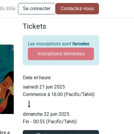
Se connecter
Contactez-nous
555-5556
Tickets
Les inscriptions sont
fermées
Inscriptions terminées
Date et heure
samedi 21 juin 2025
R
Commence à
16:00
(
Pacific/Tahiti
)
dimanche 22 juin 2025
Fin -
00:55
(
Pacific/Tahiti
)
ère a