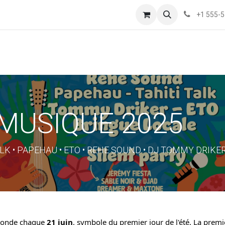
+1 555-
 MUSIQUE 2025
LK • PAPEHAU • ETO • REHE SOUND • DJ TOMMY DRIKE
 monde chaque
21 juin
, symbole du premier jour de l'été. La premi