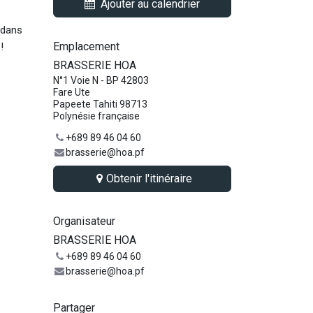
Ajouter au calendrier
 dans
Emplacement
0
!
BRASSERIE HOA
N°1 Voie N - BP 42803
Fare Ute
Papeete Tahiti 98713
Polynésie française
+689 89 46 04 60
brasserie@hoa.pf
Obtenir l'itinéraire
Organisateur
BRASSERIE HOA
+689 89 46 04 60
brasserie@hoa.pf
Partager