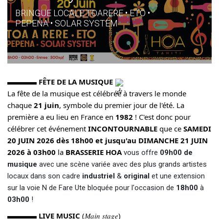
BRINGUE LOCALE TOARERE • ETO •
PEPENA • SOLAR SYSTEM
▬▬▬▬
FÊTE DE LA MUSIQUE
La fête de la musique est célébrée à travers le monde
chaque
21 juin
, symbole du premier jour de l'été. La
première a eu lieu en France en
1982
! C'est donc pour
célébrer cet événement
INCONTOURNABLE
que ce
SAMEDI
20 JUIN 2026 dès 18h00 et jusqu'au DIMANCHE 21 JUIN
2026 à 03h00
la
BRASSERIE HOA
vous offre
09h00 de
musique
avec une scène variée avec des plus grands artistes
locaux dans son cadre
industriel
&
original
et une extension
sur la voie N de Fare Ute bloquée pour l'occasion de
18h00
à
03h00
!
▬▬▬▬
LIVE MUSIC
(𝑀𝑎𝑖𝑛 𝑠𝑡𝑎𝑔𝑒)