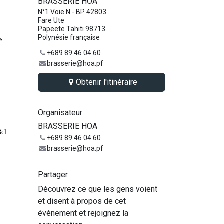
BRASSERIE HOA
N°1 Voie N - BP 42803
Fare Ute
Papeete Tahiti 98713
Polynésie française
s
+689 89 46 04 60
brasserie@hoa.pf
Obtenir l'itinéraire
Organisateur
BRASSERIE HOA
3cl
+689 89 46 04 60
brasserie@hoa.pf
Partager
Découvrez ce que les gens voient
et disent à propos de cet
événement et rejoignez la