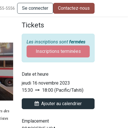
Se connecter
Contactez-nous
555-5556
Tickets
Les inscriptions sont
fermées
Inscriptions terminées
Date et heure
jeudi 16 novembre 2023
15:30
18:00
(
Pacific/Tahiti
)
Ajouter au calendrier
es des
istes
Emplacement