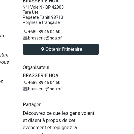
BRASSERIE HOA
N°1 Voie N - BP 42803
Fare Ute
Papeete Tahiti 98713
Polynésie française
+689 89 46 04 60
tre
brasserie@hoa.pf
Obtenir l'itinéraire
ettre
 vous
Organisateur
BRASSERIE HOA
ez
+689 89 46 04 60
brasserie@hoa.pf
Partager
Découvrez ce que les gens voient
et disent à propos de cet
événement et rejoignez la