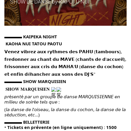
SHOW DE DANSE by KAPUTU NUI
▬▬▬▬
KAIPEKA NIGHT
KAOHA NUI TATOU PAOTU
𝗩𝗲𝗻𝗲𝘇 𝘃𝗶𝗯𝗿𝗲𝘇 𝗮𝘂𝘅 𝗿𝘆𝘁𝗵𝗺𝗲𝘀 𝗱𝗲𝘀 𝗣𝗔𝗛𝗨 (𝘁𝗮𝗺𝗯𝗼𝘂𝗿𝘀),
𝗳𝗿𝗲𝗱𝗼𝗻𝗻𝗲𝗿 𝗮𝘂 𝗰𝗵𝗮𝗻𝘁 𝗱𝘂 𝗠𝗔𝗩𝗘 (𝗰𝗵𝗮𝗻𝘁𝘀 𝗱𝗲 𝗱'𝗮𝗰𝗰𝘂𝗲𝗶𝗹),
𝗳𝗿𝗶𝘀𝘀𝗼𝗻𝗻𝗲𝗿 𝗮𝘂𝘅 𝗰𝗿𝗶𝘀 𝗱𝘂 𝗠𝗔𝗛𝗔'𝗨 (𝗱𝗮𝗻𝘀𝗲 𝗱𝘂 𝗰𝗼𝗰𝗵𝗼𝗻)
𝗲𝘁 𝗲𝗻𝗳𝗶𝗻 𝗱é𝗵𝗮𝗻𝗰𝗵𝗲𝗿 𝗮𝘂𝘅 𝘀𝗼𝗻𝘀 𝗱𝗲𝘀 𝗗𝗝'𝗦"
▬▬▬▬
SHOW MARQUISIEN
𝐒𝐇𝐎𝐖 𝐌𝐀𝐑𝐐𝐔𝐈𝐒𝐈𝐄𝐍
𝘱𝘳é𝘴𝘦𝘯𝘵é 𝘱𝘢𝘳 𝘶𝘯 𝘨𝘳𝘰𝘶𝘱𝘦 𝘥𝘦 𝘥𝘢𝘯𝘴𝘦 𝘔𝘈𝘙𝘘𝘜𝘐𝘚𝘐𝘌𝘕𝘕𝘌 𝘦𝘯
𝘮𝘪𝘭𝘪𝘦𝘶 𝘥𝘦 𝘴𝘰𝘪𝘳é𝘦 𝘵𝘦𝘭𝘴 𝘲𝘶𝘦 :
(𝘭𝘢 𝘥𝘢𝘯𝘴𝘦 𝘥𝘦 𝘭'𝘰𝘪𝘴𝘦𝘢𝘶, 𝘭𝘢 𝘥𝘢𝘯𝘴𝘦 𝘥𝘶 𝘤𝘰𝘤𝘩𝘰𝘯, 𝘭𝘢 𝘥𝘢𝘯𝘴𝘦 𝘥𝘦 𝘭𝘢
𝘴é𝘥𝘶𝘤𝘵𝘪𝘰𝘯, 𝘦𝘵𝘤...)
▬▬▬▬
BILLETTERIE
•
Tickets en prévente (en ligne uniquement)
:
1500