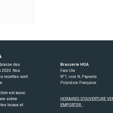
A
 brasse des
Brasserie HOA
in 2020. Nos
Fare Ute
es recettes sont
N°1, voie N, Papeete
e.
Polynésie Française
ction est aussi
 une scène
HORAIRES D'OUVERTURE VE
stes locaux et
EMPORTER :