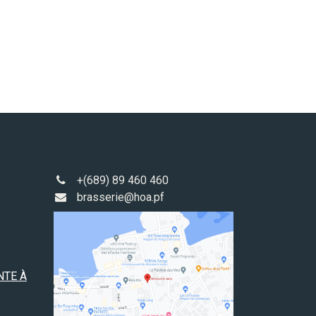
+(689) 89 460 460
brasserie@hoa.pf
NTE À