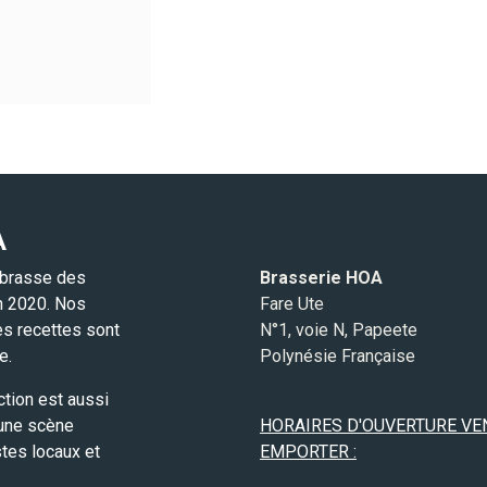
A
 brasse des
Brasserie HOA
in 2020. Nos
Fare Ute
es recettes sont
N°1, voie N, Papeete
e.
Polynésie Française
ction est aussi
 une scène
HORAIRES D'OUVERTURE VE
stes locaux et
EMPORTER :