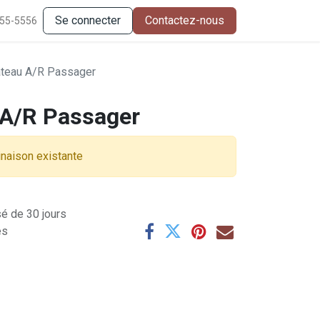
Se connecter
Contactez-nous
555-5556
ateau A/R Passager
 A/R Passager
inaison existante
sé de 30 jours
es