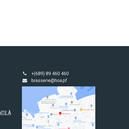
+(689) 89 460 460
brasserie@hoa.pf
NTE À