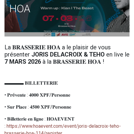
HOA
La 𝐁𝐑𝐀𝐒𝐒𝐄𝐑𝐈𝐄 𝐇𝐎𝐀 a le plaisir de vous
présenter
JORIS DELACROIX & TEHO
en live le
7 MARS 2026
à la 𝐁𝐑𝐀𝐒𝐒𝐄𝐑𝐈𝐄 𝐇𝐎𝐀 !
▬▬▬▬ 𝐁𝐈𝐋𝐋𝐄𝐓𝐓𝐄𝐑𝐈𝐄
• 𝐏𝐫é𝐯𝐞𝐧𝐭𝐞 : 𝟒𝟎𝟎𝟎 𝐗𝐏𝐅/𝐏𝐞𝐫𝐬𝐨𝐧𝐧𝐞
• 𝐒𝐮𝐫 𝐏𝐥𝐚𝐜𝐞 : 𝟒𝟓𝟎𝟎 𝐗𝐏𝐅/𝐏𝐞𝐫𝐬𝐨𝐧𝐧𝐞
• 𝐁𝐢𝐥𝐥𝐞𝐭𝐭𝐞𝐫𝐢𝐞 𝐞𝐧 𝐥𝐢𝐠𝐧𝐞 : 𝐇𝐎𝐀𝐄𝐕𝐄𝐍𝐓
:
https://www.hoaevent.com/event/joris-delacroix-teho-
brasserie-hoa-114/register