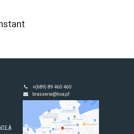
instant
+(689) 89 460 460
brasserie@hoa.pf
NTE À